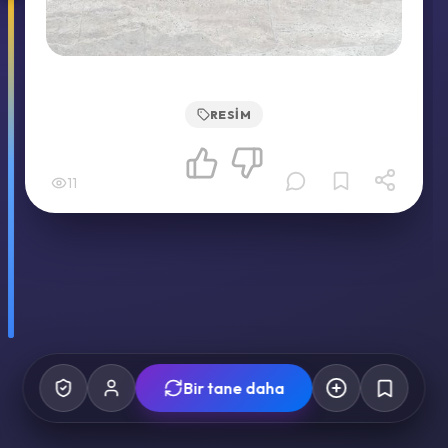
RESIM
11
Bir tane daha