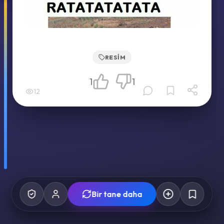
RESIM
1
1
12
Bir tane daha